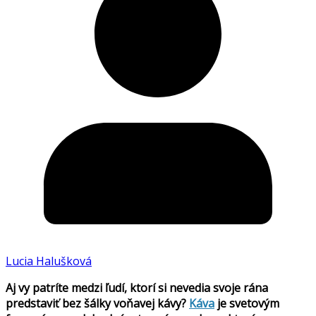
Lucia Halušková
Aj vy patríte medzi ľudí, ktorí si nevedia svoje rána
predstaviť bez šálky voňavej kávy?
Káva
je svetovým