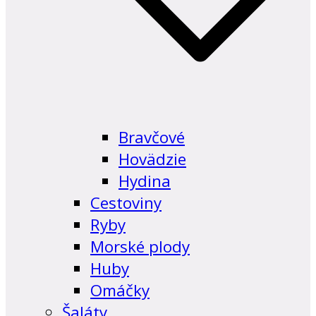
Bravčové
Hovädzie
Hydina
Cestoviny
Ryby
Morské plody
Huby
Omáčky
Šaláty