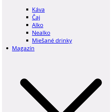
Káva
Čaj
Alko
Nealko
Miešané drinky
Magazín