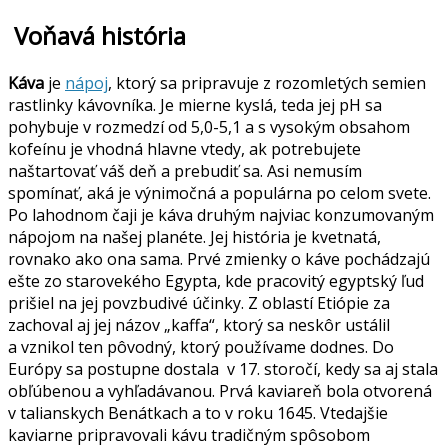
Voňavá história
Káva
je
nápoj
, ktorý sa pripravuje z rozomletých semien
rastlinky kávovníka. Je mierne kyslá, teda jej pH sa
pohybuje v rozmedzí od 5,0-5,1 a s vysokým obsahom
kofeínu je vhodná hlavne vtedy, ak potrebujete
naštartovať váš deň a prebudiť sa. Asi nemusím
spomínať, aká je výnimočná a populárna po celom svete.
Po lahodnom čaji je káva druhým najviac konzumovaným
nápojom na našej planéte. Jej história je kvetnatá,
rovnako ako ona sama. Prvé zmienky o káve pochádzajú
ešte zo starovekého Egypta, kde pracovitý egyptský ľud
prišiel na jej povzbudivé účinky. Z oblastí Etiópie za
zachoval aj jej názov „kaffa“, ktorý sa neskôr ustálil
a vznikol ten pôvodný, ktorý používame dodnes. Do
Európy sa postupne dostala v 17. storočí, kedy sa aj stala
obľúbenou a vyhľadávanou. Prvá kaviareň bola otvorená
v talianskych Benátkach a to v roku 1645. Vtedajšie
kaviarne pripravovali kávu tradičným spôsobom