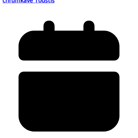
chrumkavé Toustís