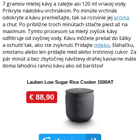
7 gramov mletej kávy a zalejte asi 120 ml vriacej vody.
Prikryte nádobku vrchnákom. Po minúte vrchnák
odokryte a kávu premiešajte, tak sa rozvinie jej
aróma
a chuť. Po približne troch minútach stlačte piest až na
maximum. Týmto procesom sa mletý zvyšok kávy
odfiltruje od zvyšnej vody. Kávu môžete preliať do šálky
a ochutiť tak, ako ste zvyknutí. Pridajte
mlieko
, šľahačku,
smotanu alebo len pridajte med alebo trstinový cukor. Za
pár minút a bez zbytočnej návštevy drahej kaviarne máte
doma lahodnú rannú kávu ako od baristov!