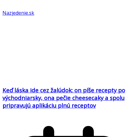
Nazjedenie.sk
Keď láska ide cez žalúdok: on píše recepty po
východniarsky, ona pečie cheesecaky a spolu
pripravujú aplikáciu plnú receptov