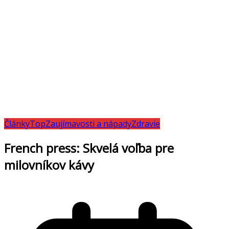
Články
Top
Zaujímavosti a nápady
Zdravie
French press: Skvelá voľba pre
milovníkov kávy