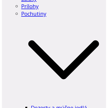
Prílohy
Pochutiny
Dezerty a múčne jedlá