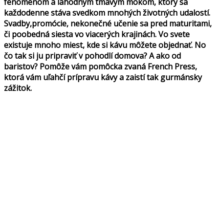
fenoménom a lahodným tmavým mokom, ktorý sa
každodenne stáva svedkom mnohých životných udalostí.
Svadby,promócie, nekonečné učenie sa pred maturitami,
či poobedná siesta vo viacerých krajinách. Vo svete
existuje mnoho miest, kde si kávu môžete objednať. No
čo tak si ju pripraviť v pohodlí domova? A ako od
baristov? Pomôže vám pomôcka zvaná French Press,
ktorá vám uľahčí prípravu kávy a zaistí tak gurmánsky
zážitok.