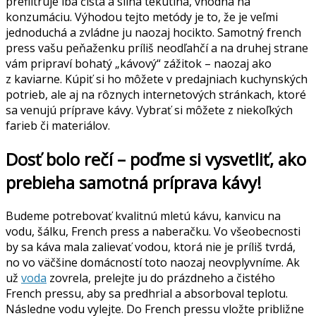
prefiltruje iba čistá a silná tekutina, vhodná na
konzumáciu. Výhodou tejto metódy je to, že je veľmi
jednoduchá a zvládne ju naozaj hocikto. Samotný french
press vašu peňaženku príliš neodľahčí a na druhej strane
vám pripraví bohatý „kávový“ zážitok – naozaj ako
z kaviarne. Kúpiť si ho môžete v predajniach kuchynských
potrieb, ale aj na rôznych internetových stránkach, ktoré
sa venujú príprave kávy. Vybrať si môžete z niekoľkých
farieb či materiálov.
Dosť bolo rečí – poďme si vysvetliť, ako
prebieha samotná príprava kávy!
Budeme potrebovať kvalitnú mletú kávu, kanvicu na
vodu, šálku, French press a naberačku. Vo všeobecnosti
by sa káva mala zalievať vodou, ktorá nie je príliš tvrdá,
no vo väčšine domácností toto naozaj neovplyvníme. Ak
už
voda
zovrela, prelejte ju do prázdneho a čistého
French pressu, aby sa predhrial a absorboval teplotu.
Následne vodu vylejte. Do French pressu vložte približne