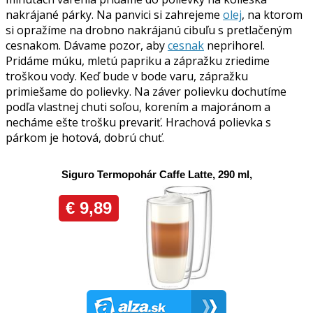
nakrájané párky. Na panvici si zahrejeme
olej
, na ktorom
si opražíme na drobno nakrájanú cibuľu s pretlačeným
cesnakom. Dávame pozor, aby
cesnak
neprihorel.
Pridáme múku, mletú papriku a zápražku zriedime
troškou vody. Keď bude v bode varu, zápražku
primiešame do polievky. Na záver polievku dochutíme
podľa vlastnej chuti soľou, korením a majoránom a
necháme ešte trošku prevariť. Hrachová polievka s
párkom je hotová, dobrú chuť.