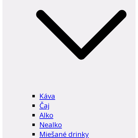
Káva
Čaj
Alko
Nealko
Miešané drinky