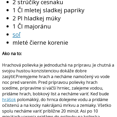
2 strúčiky cesnaku
1 Čl mletej sladkej papriky
2 Pl hladkej múky
1 Čl majoránu
soľ
mleté čierne korenie
Ako na to:
Hrachová polievka je jednoduchá na prípravu. Je chutná a
svojou hustou konzistenciou dokáže dobre
zasýtiť.Premyjeme hrach a necháme namočený vo vode
noc pred varením. Pred prípravou polievky hrach
scedíme, pripravíme si väčší hrniec, zalejeme vodou,
pridáme hrach, bobkový list a necháme variť. Keď bude
hrášok
polomäkký, do hrnca dolejeme vodu a pridáme
očistenú a na kocky nakrájanú mrkvu a zemiaky. Všetko
spolu necháme variť približne 20 minút. Asi po 10
minútach varenia pridáme do polievky na kolieska