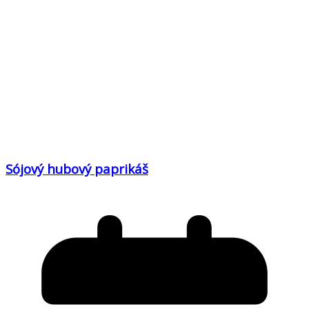
Sójový hubový paprikáš