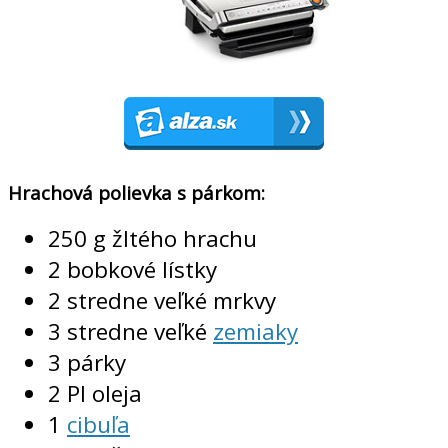
Hrachová polievka s párkom:
250 g žltého hrachu
2 bobkové lístky
2 stredne veľké mrkvy
3 stredne veľké
zemiaky
3 párky
2 Pl oleja
1
cibuľa