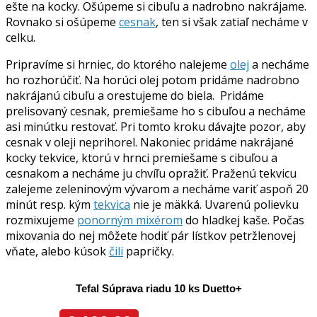
ešte na kocky. Ošúpeme si cibuľu a nadrobno nakrájame.
Rovnako si ošúpeme
cesnak
, ten si však zatiaľ necháme v
celku.
Pripravíme si hrniec, do ktorého nalejeme
olej
a necháme
ho rozhorúčiť. Na horúci olej potom pridáme nadrobno
nakrájanú cibuľu a orestujeme do biela. Pridáme
prelisovaný cesnak, premiešame ho s cibuľou a necháme
asi minútku restovať. Pri tomto kroku dávajte pozor, aby
cesnak v oleji neprihorel. Nakoniec pridáme nakrájané
kocky tekvice, ktorú v hrnci premiešame s cibuľou a
cesnakom a necháme ju chvíľu opražiť. Praženú tekvicu
zalejeme zeleninovým vývarom a necháme variť aspoň 20
minút resp. kým
tekvica
nie je mäkká. Uvarenú polievku
rozmixujeme
ponorným mixérom
do hladkej kaše. Počas
mixovania do nej môžete hodiť pár lístkov petržlenovej
vňate, alebo kúsok
čili
papričky.