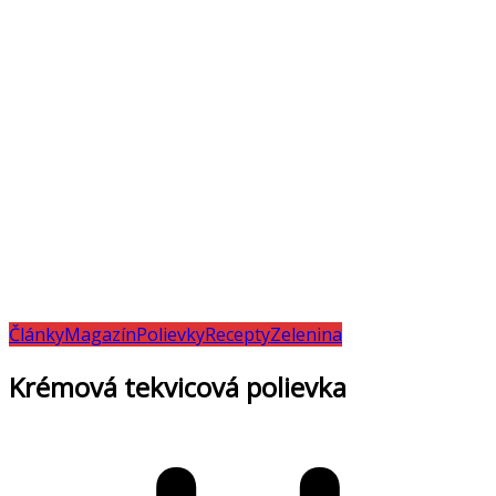
Články
Magazín
Polievky
Recepty
Zelenina
Krémová tekvicová polievka