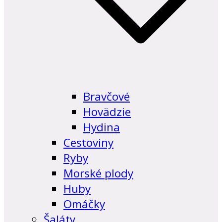
Bravčové
Hovädzie
Hydina
Cestoviny
Ryby
Morské plody
Huby
Omáčky
Šaláty