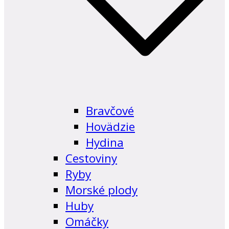
Bravčové
Hovädzie
Hydina
Cestoviny
Ryby
Morské plody
Huby
Omáčky