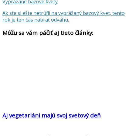
Vyprážané bazové kvety
Ak ste si ešte netrúfli na vyprážaný bazový kvet, tento
rok je ten čas nabrať odvahu.
Môžu sa vám páčiť aj tieto články:
Aj vegetariáni majú svoj svetový deň