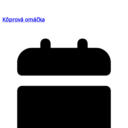
Kôprová omáčka