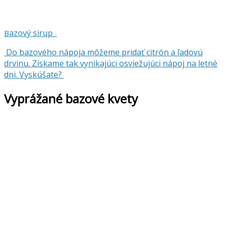
azový sirup
B
Do bazového nápoja môžeme pridať citrón a ľadovú
drvinu. Získame tak vynikajúci osviežujúci nápoj na letné
dni. Vyskúšate?
Vyprážané bazové kvety