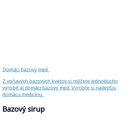
Domáci bazový med
Z voňavých bazových kvetov si môžete jednoducho
vyrobiť aj domáci bazový med. Vyrobte si najlepšiu
domácu medicínu.
Bazový sirup