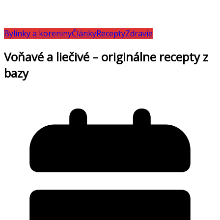
Bylinky a koreniny
Články
Recepty
Zdravie
Voňavé a liečivé – originálne recepty z
bazy