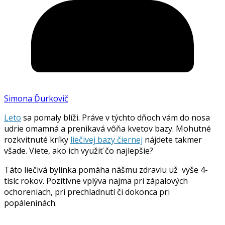
Simona Ďurkovič
Leto
sa pomaly blíži. Práve v týchto dňoch vám do nosa
udrie omamná a prenikavá vôňa kvetov bazy. Mohutné
rozkvitnuté kríky
liečivej bazy čiernej
nájdete takmer
všade. Viete, ako ich využiť čo najlepšie?
Táto liečivá bylinka pomáha nášmu zdraviu už vyše 4-
tisíc rokov. Pozitívne vplýva najmä pri zápalových
ochoreniach, pri prechladnutí či dokonca pri
popáleninách.