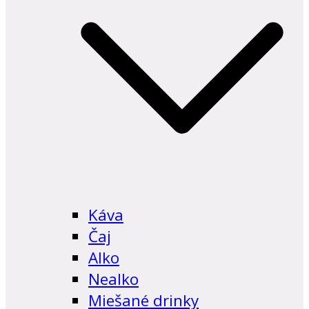
Káva
Čaj
Alko
Nealko
Miešané drinky