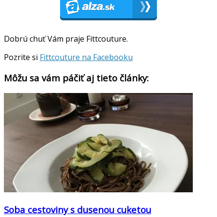
Dobrú chuť Vám praje Fittcouture.
Pozrite si
Fittcouture na Facebooku
Môžu sa vám páčiť aj tieto články:
Soba cestoviny s dusenou cuketou