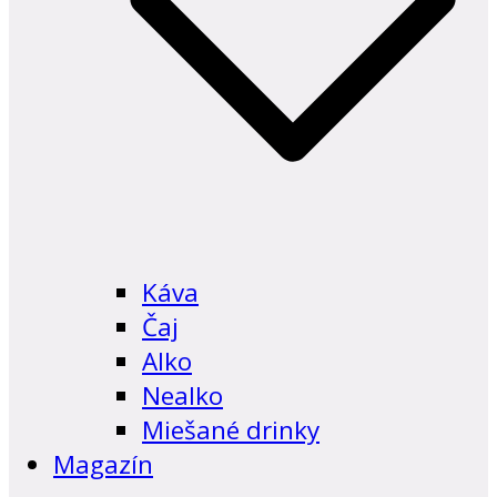
Káva
Čaj
Alko
Nealko
Miešané drinky
Magazín