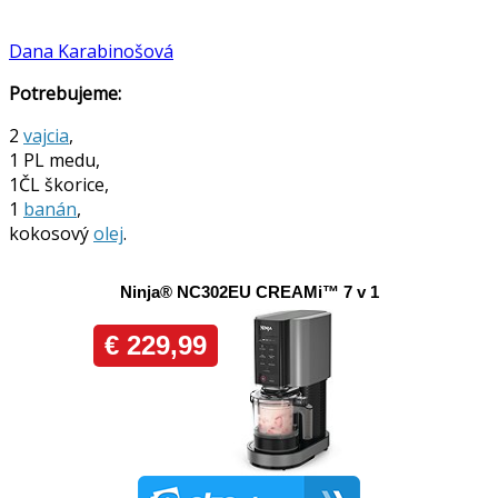
Dana Karabinošová
Potrebujeme:
2
vajcia
,
1 PL medu,
1ČL škorice,
1
banán
,
kokosový
olej
.