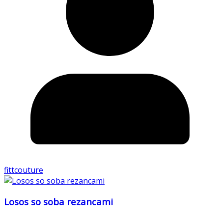
fittcouture
Losos so soba rezancami