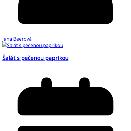
Jana Beerová
Šalát s pečenou paprikou