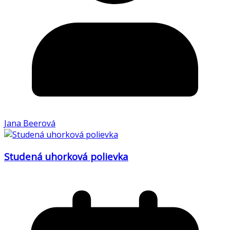
Jana Beerová
Studená uhorková polievka