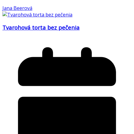
Jana Beerová
Tvarohová torta bez pečenia