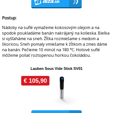
Postup:
Nádoby na suflé vymažeme kokosovým olejom a na
spodok poukladáme banán nakrájaný na kolieska. Bielka
si vyšľaháme na sneh. Žĺtka rozmiešame s medom a
škoricou. Sneh pomaly vmiešame k žĺtkom a zmes dáme
na banán. Pečieme 10 minút na 180 °C. Hotové suflé
môžeme poliať roztopenou horkou čokoládou.