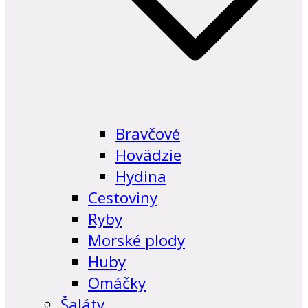
Bravčové
Hovädzie
Hydina
Cestoviny
Ryby
Morské plody
Huby
Omáčky
Šaláty