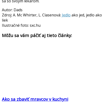
sa so svojím lekárom.
Autor: Dads
Zdroj: A. Mc Whirter, L. Clasenová:
Jedlo
ako jed, jedlo ako
liek
Ilustračné foto: sxc.hu
Môžu sa vám páčiť aj tieto články:
Ako sa zbaviť mravcov v kuchyni