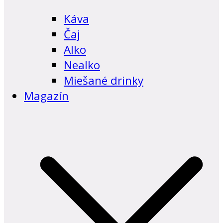
Káva
Čaj
Alko
Nealko
Miešané drinky
Magazín