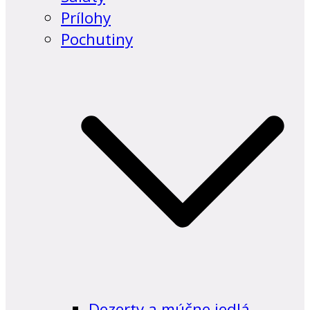
Prílohy
Pochutiny
Dezerty a múčne jedlá