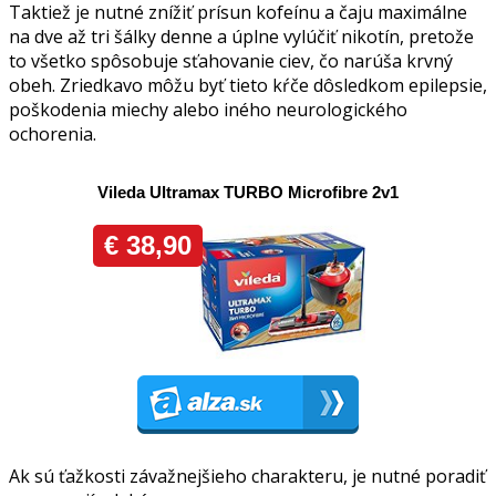
Taktiež je nutné znížiť prísun kofeínu a čaju maximálne
na dve až tri šálky denne a úplne vylúčiť nikotín, pretože
to všetko spôsobuje sťahovanie ciev, čo narúša krvný
obeh. Zriedkavo môžu byť tieto kŕče dôsledkom epilepsie,
poškodenia miechy alebo iného neurologického
ochorenia.
Ak sú ťažkosti závažnejšieho charakteru, je nutné poradiť