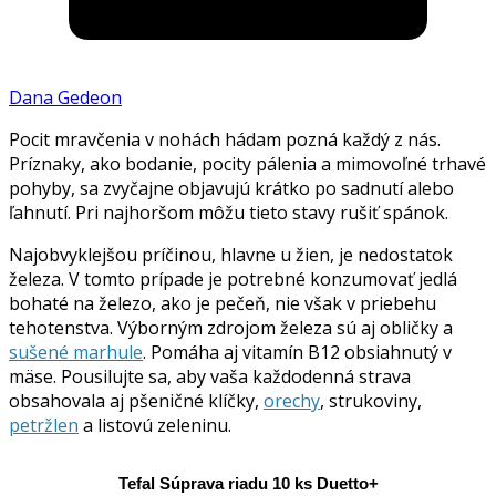
Dana Gedeon
Pocit mravčenia v nohách hádam pozná každý z nás.
Príznaky, ako bodanie, pocity pálenia a mimovoľné trhavé
pohyby, sa zvyčajne objavujú krátko po sadnutí alebo
ľahnutí. Pri najhoršom môžu tieto stavy rušiť spánok.
Najobvyklejšou príčinou, hlavne u žien, je nedostatok
železa. V tomto prípade je potrebné konzumovať jedlá
bohaté na železo, ako je pečeň, nie však v priebehu
tehotenstva. Výborným zdrojom železa sú aj obličky a
sušené marhule
. Pomáha aj vitamín B12 obsiahnutý v
mäse. Pousilujte sa, aby vaša každodenná strava
obsahovala aj pšeničné klíčky,
orechy
, strukoviny,
petržlen
a listovú zeleninu.