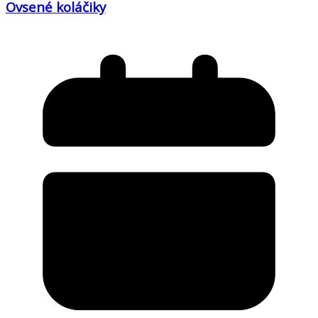
Ovsené koláčiky