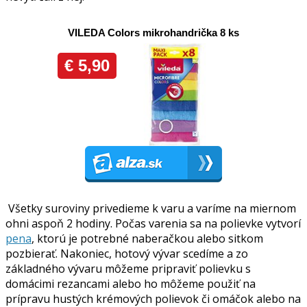
Všetky suroviny privedieme k varu a varíme na miernom
ohni aspoň 2 hodiny. Počas varenia sa na polievke vytvorí
pena
, ktorú je potrebné naberačkou alebo sitkom
pozbierať. Nakoniec, hotový vývar scedíme a zo
základného vývaru môžeme pripraviť polievku s
domácimi rezancami alebo ho môžeme použiť na
prípravu hustých krémových polievok či omáčok alebo na