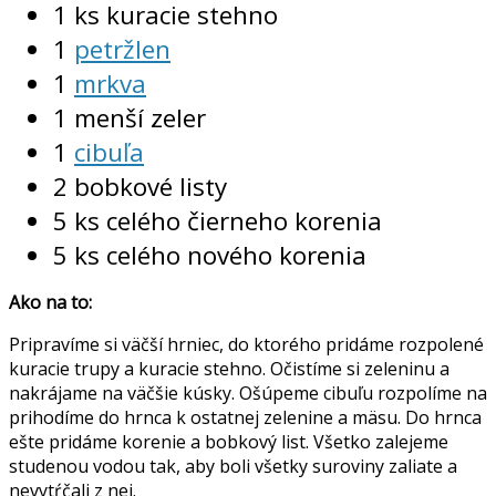
1 ks kuracie stehno
1
petržlen
1
mrkva
1 menší zeler
1
cibuľa
2 bobkové listy
5 ks celého čierneho korenia
5 ks celého nového korenia
Ako na to:
Pripravíme si väčší hrniec, do ktorého pridáme rozpolené
kuracie trupy a kuracie stehno. Očistíme si zeleninu a
nakrájame na väčšie kúsky. Ošúpeme cibuľu rozpolíme na
prihodíme do hrnca k ostatnej zelenine a mäsu. Do hrnca
ešte pridáme korenie a bobkový list. Všetko zalejeme
studenou vodou tak, aby boli všetky suroviny zaliate a
nevytŕčali z nej.