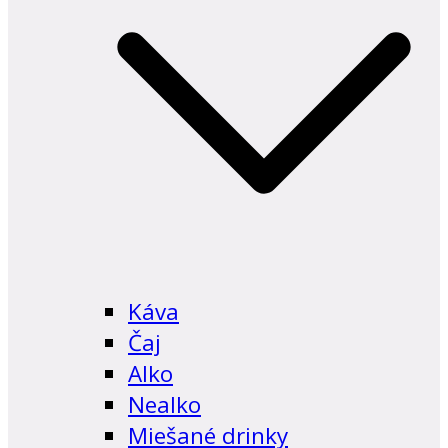
Káva
Čaj
Alko
Nealko
Miešané drinky