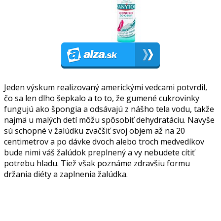
Jeden výskum realizovaný americkými vedcami potvrdil,
čo sa len dlho šepkalo a to to, že gumené cukrovinky
fungujú ako špongia a odsávajú z nášho tela vodu, takže
najmä u malých detí môžu spôsobiť dehydratáciu. Navyše
sú schopné v žalúdku zväčšiť svoj objem až na 20
centimetrov a po dávke dvoch alebo troch medvedíkov
bude nimi váš žalúdok preplnený a vy nebudete cítiť
potrebu hladu. Tiež však poznáme zdravšiu formu
držania diéty a zaplnenia žalúdka.