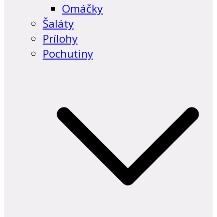
Omáčky
Šaláty
Prílohy
Pochutiny