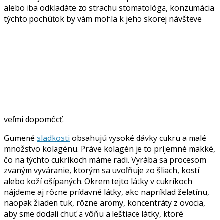
alebo iba odkladáte zo strachu stomatológa, konzumácia
týchto pochúťok by vám mohla k jeho skorej návšteve
veľmi dopomôcť.
Gumené
sladkosti
obsahujú vysoké dávky cukru a malé
množstvo kolagénu. Práve kolagén je to príjemné mäkké,
čo na týchto cukríkoch máme radi. Vyrába sa procesom
zvaným vyváranie, ktorým sa uvoľňuje zo šliach, kostí
alebo koží ošípaných. Okrem tejto látky v cukríkoch
nájdeme aj rôzne prídavné látky, ako napríklad želatínu,
naopak žiaden tuk, rôzne arómy, koncentráty z ovocia,
aby sme dodali chuť a vôňu a leštiace látky, ktoré