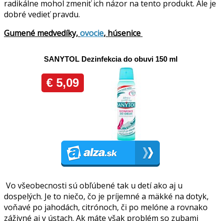
radikálne mohol zmeniť ich názor na tento produkt. Ale je
dobré vedieť pravdu.
Gumené medvedíky,
ovocie
, húsenice
Vo všeobecnosti sú obľúbené tak u detí ako aj u
dospelých. Je to niečo, čo je príjemné a mäkké na dotyk,
voňavé po jahodách, citrónoch, či po melóne a rovnako
záživné aj v ústach. Ak máte však problém so zubami