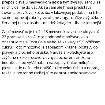
prepožičiavajú medvedíkom lesk a tým zvyšujú šancu, že
si ich vložíme do úst. Ak sa vám ale hnusí predstava
žuvania bravčovej kože, iba v lákavejšej podobe, na trhu
sú dostupné aj cukríky vyrobené z agaru, čiže z výťažku z
červenej riasy obsahujúcej tiež kolagén – iba príjemnejší.
Zaujímavosťou je to, že 18 medvedíkov v sebe ukrýva až
22 gramov cukru! A to je podobné množstvo, ako
obsahuje malá Coca Cola alebo šálka kávy s 5,5 lyžičkami
cukru. Toto množstvo je zabijakom krásnej postavy do
plaviek a plochého bruška. Navyše si koledujete aj o
zvýšené riziko srdcovo-cievnych ochorení, zníženú
imunitu alebo vyšší nábeh na zápaly. Cukor milujú aj
plesne a tie naše telo opúšťajú len veľmi ťažko a neradi,
takže je potrebné radšej túto dobrotu nekonzumovať.