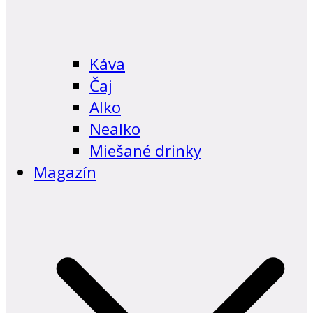
Káva
Čaj
Alko
Nealko
Miešané drinky
Magazín