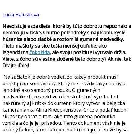
Lucia Halušková
Neexistuje azda dieťa, ktoré by túto dobrotu nepoznalo a
nemalo ju v láske. Chutné pelendreky s náplňami, kyslé
húsenice alebo sladké a roztomilé gumené medvedíky.
Tieto maškrty sa síce tešia menšej obľube, ako
legendárna
čokoláda
, ale svoju pozíciu si vytrvalo držia.
Viete, z čoho sú vlastne zložené tieto dobroty? Ak nie, tak
čítajte ďalej!
Na začiatok je dobré vedieť, že každý produkt musí
prejsť procesom výroby, ktorý nie je vždy taký chutný a
lahodný ako samotný produkt. O gumených
medvedíkoch, respektíve o ich skutočnej výrobe bol
nakrútený aj krátky dokument, ktorý vytvorila belgická
kameramanka Alina Kneepkensová. Chcela podať ľudom
skutočný obraz o tom, ako táto gumená pochúťka
vznikla a čo je jej prísadou. Tento dokument však nie je
určený ľudom, ktorí túto pochúťku milujú, pretože by sa